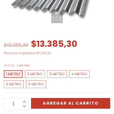
1
/
2
$13.385,30
$13.385,30
Precio sin impuestos
$11.062,23
MEDIDA:
1 METRO
1 METRO
2 METRO
3 METRO
4 METRO
5 METRO
6 METRO