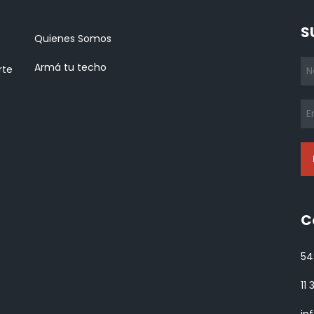
S
Quienes Somos
Armá tu techo
rte
C
54
11
in