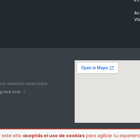
Av
Va
 los derechos reservados.
gresá acá.
/
 este sitio
aceptás el uso de cookies
para agilizar tu experie