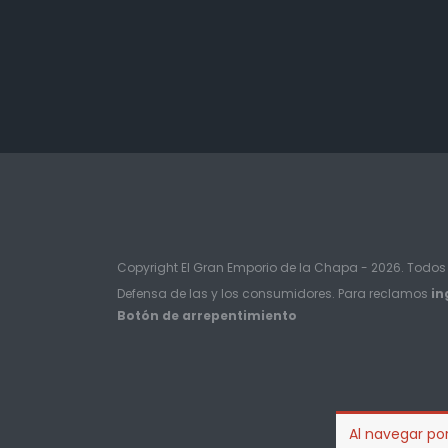
Copyright El Gran Emporio de la Chapa - 2026. Todos
Defensa de las y los consumidores. Para reclamos
in
Botón de arrepentimiento
Al navegar por