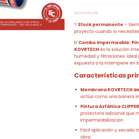
DESCRIPCIÓN
?
Stock permanente
– Siem
proyecto cuando lo necesites
El
Combo Impermeable: Pint
KOVRTECH
es la solución inte
humedad y filtraciones. Ideal
expuesta a la intemperie en l
Características pri
Membrana KOVRTECH de 
actúa como una barrera i
Pintura Asfáltica CLIPPERF
protectora adicional que m
impermeabilización.
Fácil aplicación y secado 
obra.