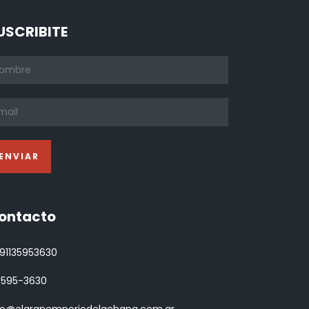
USCRIBITE
ontacto
91135953630
 3595-3630
fo@elgranemporiodelachapa.com.ar