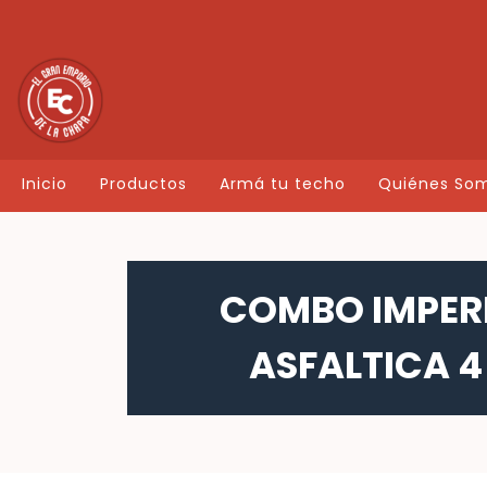
Inicio
Productos
Armá tu techo
Quiénes So
COMBO IMPERM
ASFALTICA 4