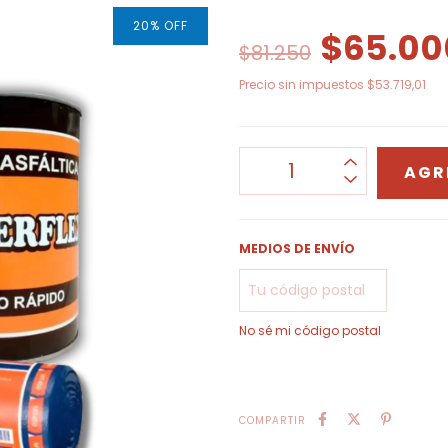
20
%
OFF
$65.00
$81.250
Precio sin impuestos
$53.719,01
MEDIOS DE ENVÍO
No sé mi código postal
COMPARTIR