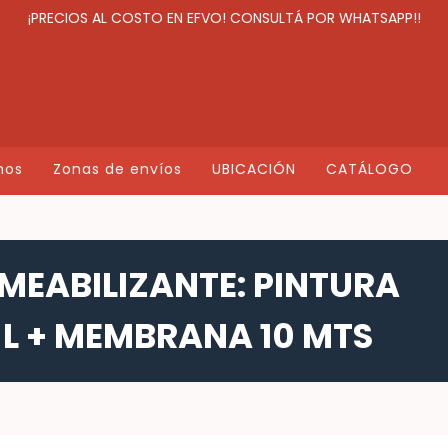
¡PRECIOS AL COSTO EN EFVO! CONSULTÁ POR WHATSAPP!!
mos
Zonas de envíos
UBICACIÓN
CATÁLOGO
EABILIZANTE: PINTURA
 L + MEMBRANA 10 MTS