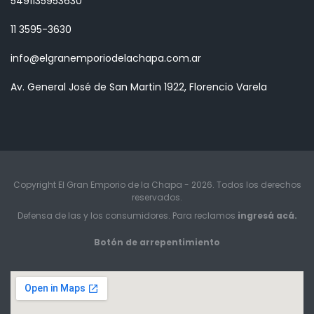
5491135953630
11 3595-3630
info@elgranemporiodelachapa.com.ar
Av. General José de San Martin 1922, Florencio Varela
Copyright El Gran Emporio de la Chapa - 2026. Todos los derechos
reservados.
Defensa de las y los consumidores. Para reclamos
ingresá acá.
Botón de arrepentimiento