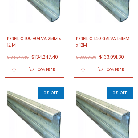
PERFIL C 100 GALVA 2MM x
PERFIL C 140 GALVA 1.6MM
12 M
x 12M
$134.247,40
$133.091,30
$134.247,40
$133.091,30
0
%
OFF
0
%
OFF