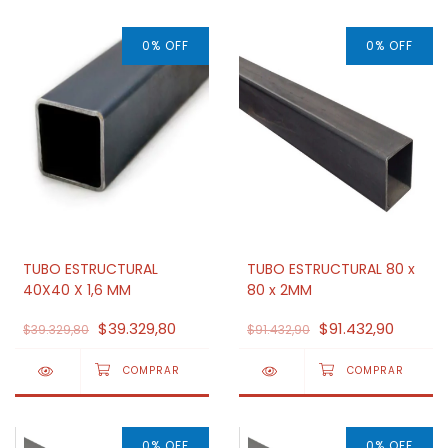
0
%
OFF
0
%
OFF
TUBO ESTRUCTURAL
TUBO ESTRUCTURAL 80 x
40X40 X 1,6 MM
80 x 2MM
$39.329,80
$91.432,90
$39.329,80
$91.432,90
0
%
OFF
0
%
OFF