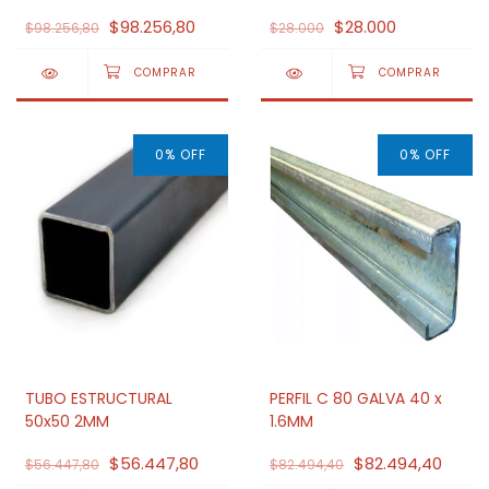
$98.256,80
$28.000
$98.256,80
$28.000
0
%
OFF
0
%
OFF
TUBO ESTRUCTURAL
PERFIL C 80 GALVA 40 x
50x50 2MM
1.6MM
$56.447,80
$82.494,40
$56.447,80
$82.494,40