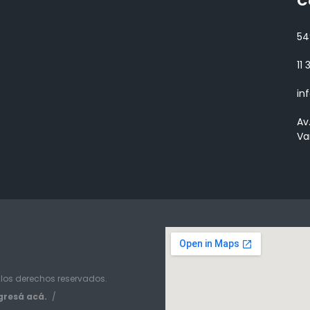
C
54
11
in
Av
Va
 los derechos reservados.
gresá acá.
/