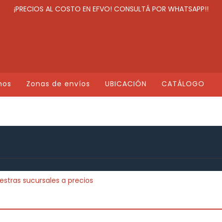
¡PRECIOS AL COSTO EN EFVO! CONSULTÁ POR WHATSAPP!!
mos
Zonas de envíos
UBICACIÓN
CATÁLOGO
estras sucursales a precios