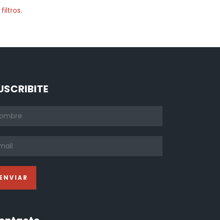
iltros.
USCRIBITE