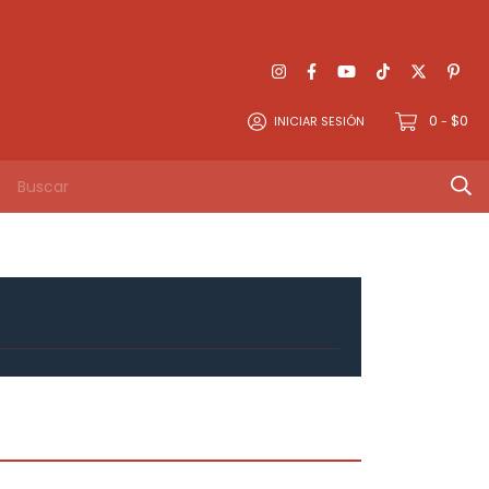
0
$0
INICIAR SESIÓN
-