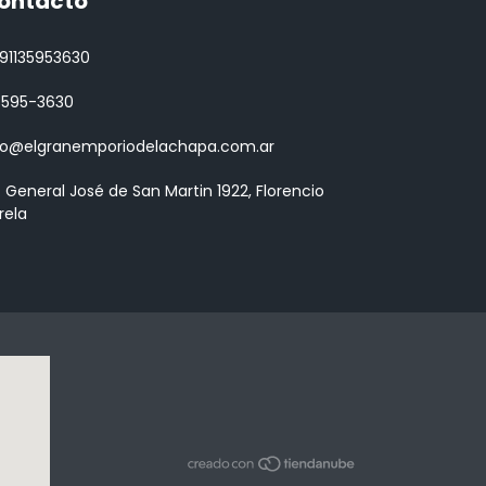
ontacto
91135953630
 3595-3630
fo@elgranemporiodelachapa.com.ar
. General José de San Martin 1922, Florencio
rela