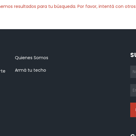
emos resultados para tu búsqueda. Por favor, intentá con otros f
S
Quienes Somos
Armá tu techo
rte