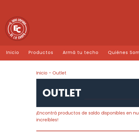
Inicio
Productos
Armá tu techo
Quiénes So
Inicio
-
Outlet
OUTLET
¡Encontrá productos de saldo disponibles en nu
increíbles!