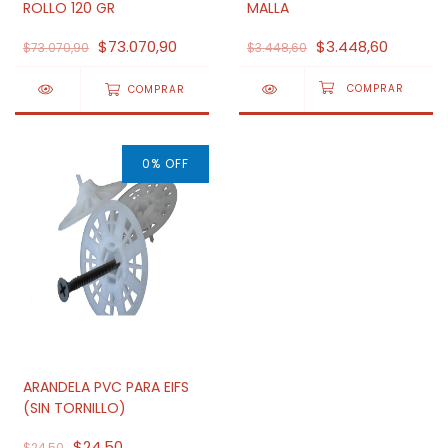
ROLLO 120 GR
MALLA
$73.070,90
$3.448,60
$73.070,90
$3.448,60
COMPRAR
0
%
OFF
ARANDELA PVC PARA EIFS
(SIN TORNILLO)
$24,50
$24,50