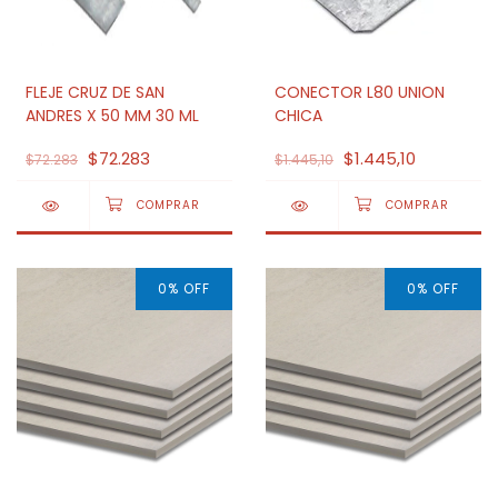
FLEJE CRUZ DE SAN
CONECTOR L80 UNION
ANDRES X 50 MM 30 ML
CHICA
$72.283
$1.445,10
$72.283
$1.445,10
0
%
OFF
0
%
OFF