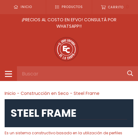
0
INICIO
PRODUCTOS
CARRITO
¡PRECIOS AL COSTO EN EFVO! CONSULTÁ POR
WHATSAPP!!
Inicio
-
Construcción en Seco
-
Steel Frame
STEEL FRAME
Es un sistema constructivo basado en la utilización de perfiles