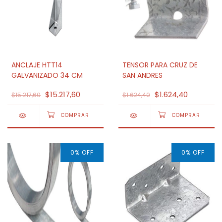
ANCLAJE HTT14
TENSOR PARA CRUZ DE
GALVANIZADO 34 CM
SAN ANDRES
$15.217,60
$1.624,40
$15.217,60
$1.624,40
0
%
OFF
0
%
OFF