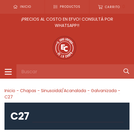
0
INICIO
PRODUCTOS
CARRITO
¡PRECIOS AL COSTO EN EFVO! CONSULTÁ POR
WHATSAPP!!
Inicio
-
Chapas
-
Sinusoidal/Acanalada
-
Galvanizada
-
C27
C27