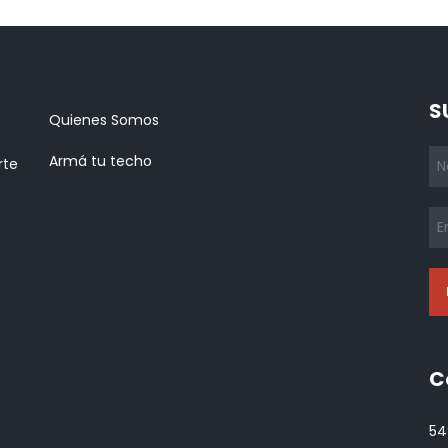
S
Quienes Somos
Armá tu techo
rte
C
54