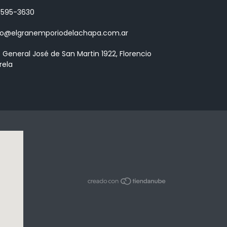
 3595-3630
fo@elgranemporiodelachapa.com.ar
. General José de San Martin 1922, Florencio
rela