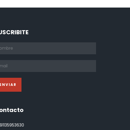
USCRIBITE
ontacto
91135953630