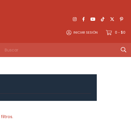
0
$0
INICIAR SESIÓN
-
iltros.