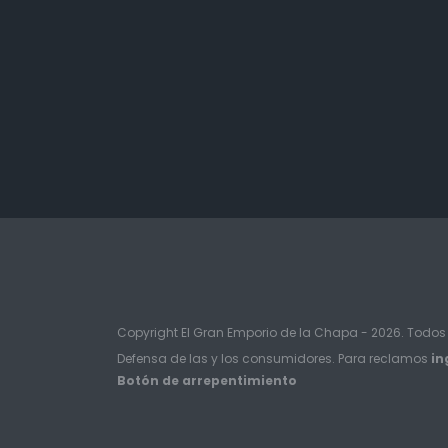
Copyright El Gran Emporio de la Chapa - 2026. Todos
Defensa de las y los consumidores. Para reclamos
in
Botón de arrepentimiento