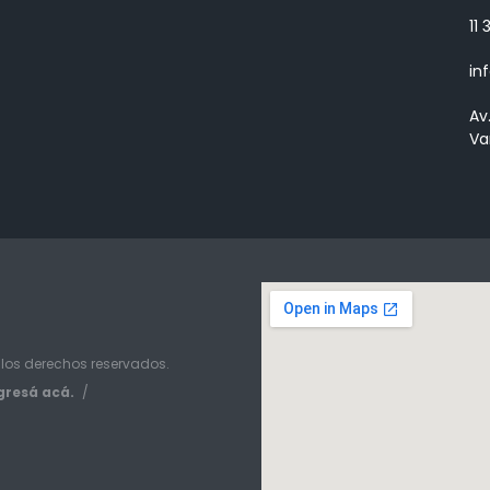
11
in
Av
Va
 los derechos reservados.
gresá acá.
/