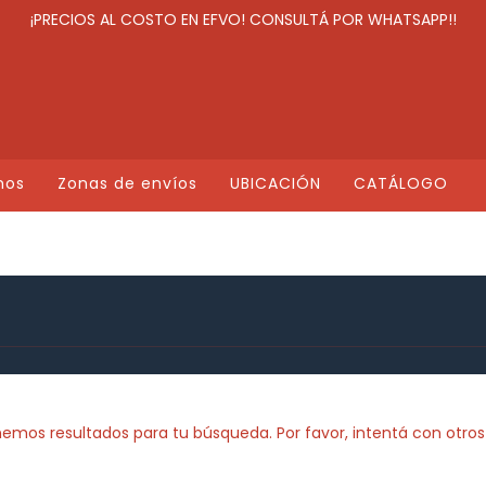
¡PRECIOS AL COSTO EN EFVO! CONSULTÁ POR WHATSAPP!!
mos
Zonas de envíos
UBICACIÓN
CATÁLOGO
emos resultados para tu búsqueda. Por favor, intentá con otros f