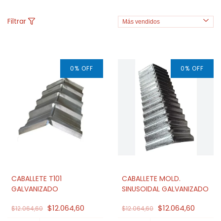
Filtrar
0
%
OFF
0
%
OFF
CABALLETE T101
CABALLETE MOLD.
GALVANIZADO
SINUSOIDAL GALVANIZADO
$12.064,60
$12.064,60
$12.064,60
$12.064,60