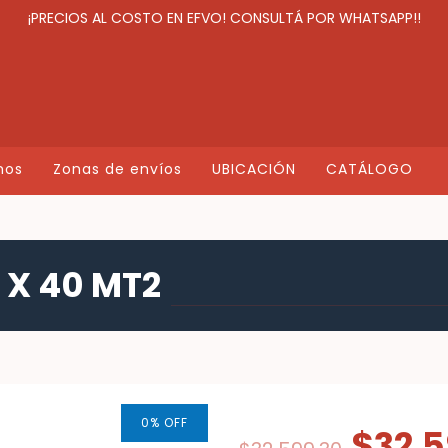
¡PRECIOS AL COSTO EN EFVO! CONSULTÁ POR WHATSAPP!!
mos
Zonas de envíos
UBICACIÓN
CATÁLOGO
 X 40 MT2
0
%
OFF
$32.5