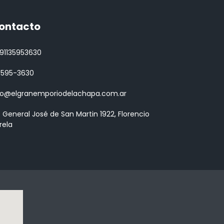
ontacto
91135953630
 3595-3630
fo@elgranemporiodelachapa.com.ar
. General José de San Martin 1922, Florencio
rela