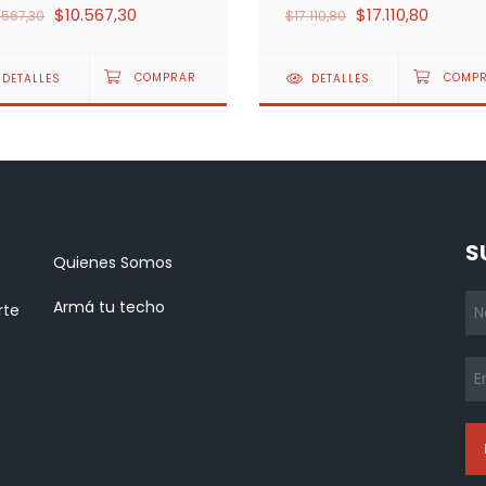
$10.567,30
$17.110,80
.567,30
$17.110,80
DETALLES
DETALLES
S
Quienes Somos
Armá tu techo
rte