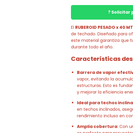
? Solicita
El
RUBEROID PESADO x 40 M
de techado. Diseñado para o
este material garantiza que 
durante todo el año.
Características de
Barrera de vapor efecti
vapor, evitando la acumula
estructuras. Esto es fundam
y mejorar la eficiencia ene
Ideal para techos inclin
en techos inclinados, ase
rendimiento incluso en con
Amplia cobertura
: Con u
es perfecto para proyectos