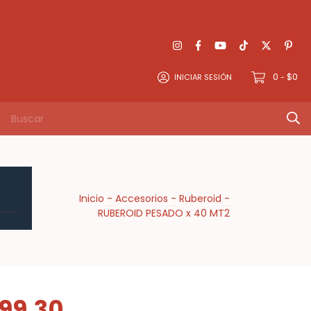
0
$0
INICIAR SESIÓN
-
Inicio
-
Accesorios
-
Ruberoid
-
RUBEROID PESADO x 40 MT2
99,30