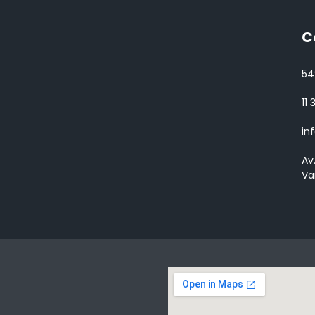
C
54
11
in
Av
Va