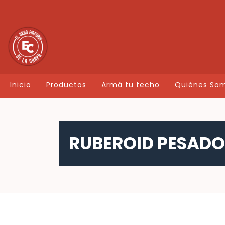
Inicio
Productos
Armá tu techo
Quiénes So
RUBEROID PESADO