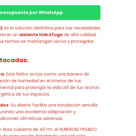
r presupuesto por WhatsApp
T2
es la solución definitiva para tus necesidades
frecer un
aislante hidrófugo
de alta calidad,
tus techos se mantengan secos y protegidos
stacadas:
va
: Este fieltro actúa como una barrera de
ción de humedad en el interior de tus
ental para prolongar la vida útil de tus techos
rgética de tus espacios.
ados
: Su diseño facilita una instalación sencilla
gurando una excelente adaptación y
diciones climáticas adversas.
n área cubierta de 40 m², el RUBEROID PESADO
 de gran escala, brindando una solución