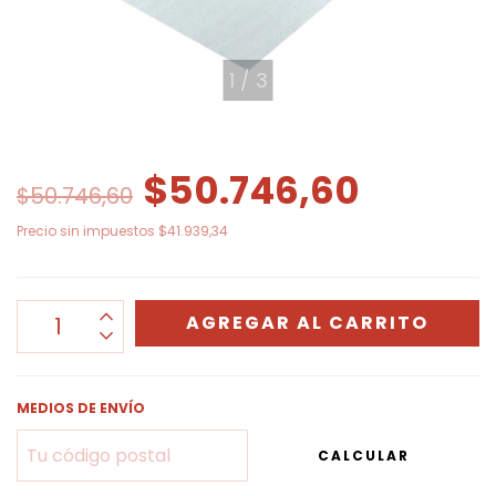
1
/
3
$50.746,60
$50.746,60
Precio sin impuestos
$41.939,34
MEDIOS DE ENVÍO
CALCULAR