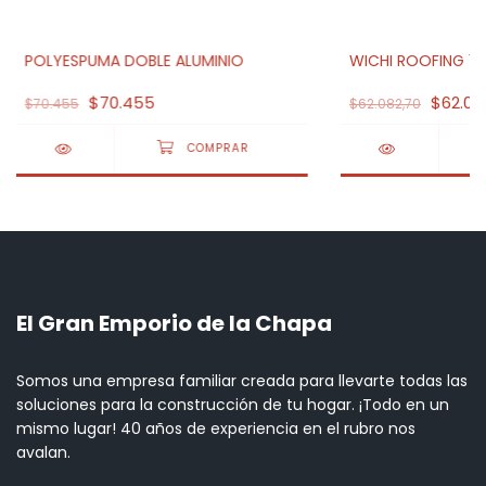
POLYESPUMA DOBLE ALUMINIO
WICHI ROOFING 1.1
$70.455
$62.08
$70.455
$62.082,70
El Gran Emporio de la Chapa
Somos una empresa familiar creada para llevarte todas las
soluciones para la construcción de tu hogar. ¡Todo en un
mismo lugar! 40 años de experiencia en el rubro nos
avalan.