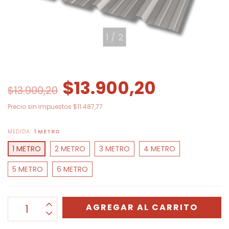
1
/
2
$13.900,20
$13.900,20
Precio sin impuestos
$11.487,77
MEDIDA:
1 METRO
1 METRO
2 METRO
3 METRO
4 METRO
5 METRO
6 METRO