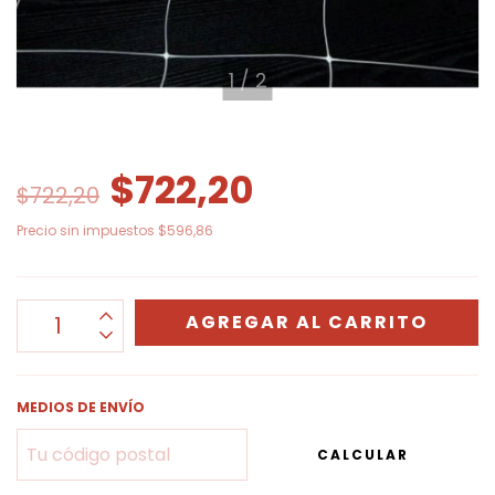
1
/
2
$722,20
$722,20
Precio sin impuestos
$596,86
MEDIOS DE ENVÍO
CALCULAR