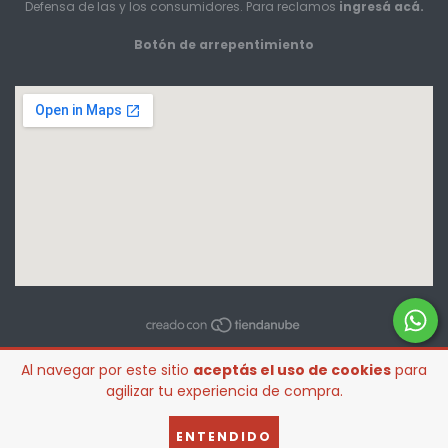
Defensa de las y los consumidores. Para reclamos
ingresá acá.
Botón de arrepentimiento
Al navegar por este sitio
aceptás el uso de cookies
para
agilizar tu experiencia de compra.
ENTENDIDO